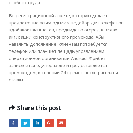
особого труда.
Во регистрационной анкете, которую делает
предложение аська одних х недобор для телефонов
вдобавок планшетов, предвидено огород в видах
активации конструктивного промокода. Абы
навалить дополнение, клиентам потребуется
телефон или планшет лещадь управлением
операционной организации Android. Фрибет
зачисляется единоразово и предоставляется
промокодом, в течении 24 времен после расплаты
ставки.
Share this post