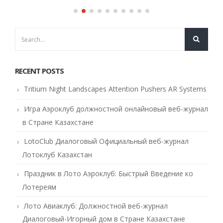
RECENT POSTS
Tritium Night Landscapes Attention Pushers AR Systems
Игра Аэроклуб должностной онлайновый веб-журнал
в Стране Казахстане
LotoClub Диалоговый Официальный веб-журнал
Лотоклуб Казахстан
Праздник в Лото Аэроклуб: Быстрый Введение ко
Лотереям
Лото Авиаклуб: Должностной веб-журнал
Диалоговый-Игорный дом в Стране Казахстане