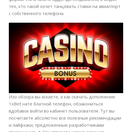
тех, кто такой хочет танцевать ставки на авиаспорт
с собственного телефона.
Изо обзора вы аскаете, а как скачать дополнение
1xBet нате блатной телефон, обзакониться
вдобавок войти во кабинет пользователя. Тут вы
посчитаете абсолютно все полезные рекомендации
и лайфхаки, предложенные разработчиками