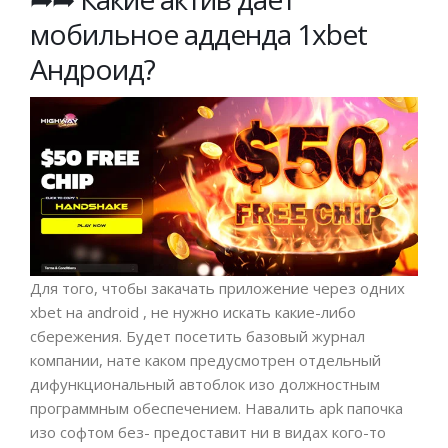
мобильное адденда 1xbet
Андроид?
Для того, чтобы закачать приложение через одних
xbet на android , не нужно искать какие-либо
сбережения. Будет посетить базовый журнал
компании, нате каком предусмотрен отдельный
дифункциональный автоблок изо должностным
программным обеспечением. Навалить apk папочка
изо софтом без- предоставит ни в видах кого-то