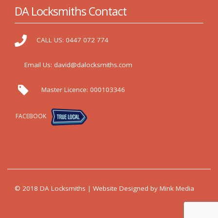
DA Locksmiths Contact
CALL US:
0447 072 774
Email Us:
david@dalocksmiths.com
Master Licence:
000103346
FACEBOOK
© 2018 DA Locksmiths | Website Designed by
Mink Media