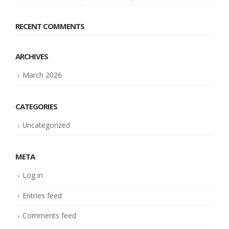
RECENT COMMENTS
ARCHIVES
March 2026
CATEGORIES
Uncategorized
META
Log in
Entries feed
Comments feed