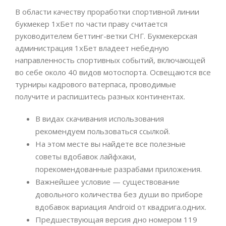
В области качеству проработки спортивной линии
букмекер 1хБет по части праву считается
руководителем беттинг-ветки СНГ. Букмекерская
администрация 1xБет владеет небедную
направленность спортивных событий, включающей
во себе около 40 видов мотоспорта. Освещаются все
турниры кадрового ватерпаса, проводимые
получите и распишитесь разных континентах.
В видах скачивания использования
рекомендуем пользоваться ссылкой.
На этом месте вы найдете все полезные
советы вдобавок лайфхаки,
порекомендованные разрабами приложения.
Важнейшее условие — существование
довольного количества без души во приборе
вдобавок вариация Android от квадрига.одних.
Предшествующая версия дно номером 119