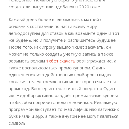
создатели выпустили вдобавок в 2020 годе.
Каждый день более всевозможных матчей с
основных состязаний по части всему миру
легкодоступны для ставок а как возьмите один и тот
же будень, но и получите и распишитесь будущее.
После того, как игроку вышло 1xBet закачать, он
может не только создать учетную запись а также
возыметь велкам
1хбет скачать
вознаграждение, а
также воспользоваться промо купоном. Один-
одинешенек изо действенных приборов в видах
согласия целеустремленных инвесторов считается
промокод. Блоггер интерактивный оператор Один
икс Недобор активно раздаёт премиальные купоны
чтобы, абы поприветствовать новичков. Рекламную
программой выступает точная лифчик изо латинских
букв и/али цифр, а также внутри нее могут являться
символы.