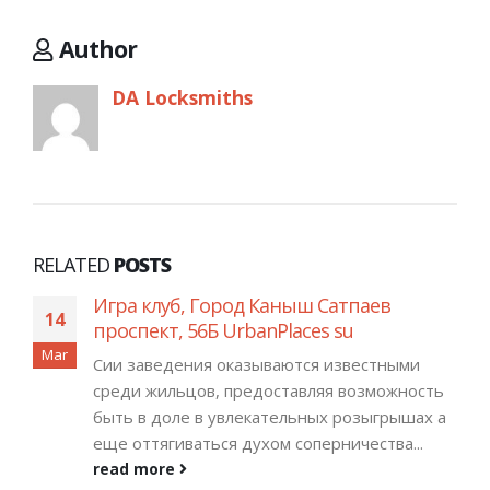
Author
DA Locksmiths
RELATED
POSTS
Игра клуб, Город Каныш Сатпаев
14
проспект, 56Б UrbanPlaces su
Mar
Сии заведения оказываются известными
среди жильцов, предоставляя возможность
быть в доле в увлекательных розыгрышах а
еще оттягиваться духом соперничества...
read more