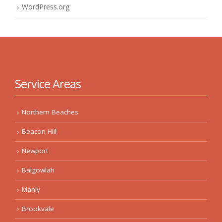
WordPress.org
Service Areas
Northern Beaches
Beacon Hill
Newport
Balgowlah
Manly
Brookvale