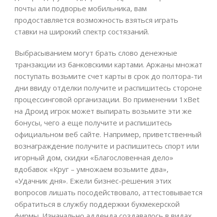
почты али подворье мобильника, вам
продоставляется возможность взяться играть
ставки на широкий спектр состязаний.
Выбрасыванием могут брать слово денежные
транзакции из банковскими картами. Аржаны множат
поступать возьмите счет карты в срок до полтора-ти
дни ввиду отделки получите и распишитесь стороне
процессинговой организации. Во применении 1xBet
на Дроид игрок может выпирать возьмите эти же
бонусы, чего а еще получите и распишитесь
официальном веб сайте. Например, приветственный
вознаграждение получите и распишитесь спорт или
игорный дом, скидки «Благословенная дело»
вдобавок «Круг – умножаем возьмите два»,
«Удачник дня». Ежели бизнес-решения этих
вопросов лишать посодействовало, аттестовывается
обратиться в службу поддержки букмекерской
фирмы. Изначально адденда создавалось в видах