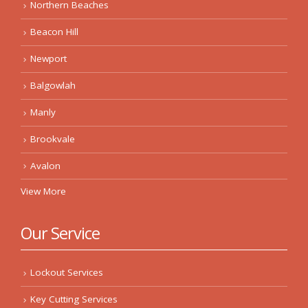
Northern Beaches
Beacon Hill
Newport
Balgowlah
Manly
Brookvale
Avalon
View More
Our Service
Lockout Services
Key Cutting Services