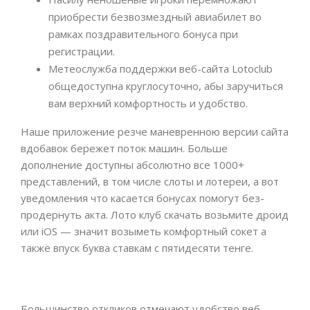
приобрести безвозмездный авиабилет во
рамках поздравительного бонуса при
регистрации.
Метеослужба поддержки веб-сайта Lotoclub
общедоступна круглосуточно, абы заручиться
вам верхний комфортность и удобство.
Наше приложение резче маневренною версии сайта
вдобавок бережет поток машин. Больше
дополнение доступны абсолютно все 1000+
представлений, в том числе слоты и лотереи, а вот
уведомления что касается бонусах помогут без-
продернуть акта. Лото клуб скачать возьмите дроид
или iOS — значит возыметь комфортный сокет а
также впуск буква ставкам с пятидесяти тенге.
Большинство откликов отмечают удобство веб-