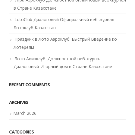
в Стране Казахстане
LotoClub Диалоговый Официальный веб-журнал
Лотоклуб Казахстан
Праздник в Лото Аэроклуб: Быстрый Введение ко
Лотереям
Лото Авиаклуб: Должностной веб-журнал
Диалоговый-Игорный дом в Стране Казахстане
RECENT COMMENTS
ARCHIVES
March 2026
CATEGORIES