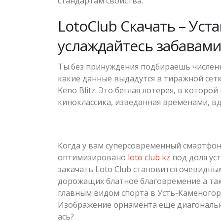
стандартам свойства.
LotoClub Скачать – Ус
услаждайтесь забавам
Ты без принуждения подбираешь численн
какие данные выдадутся в тиражной сет
Keno Blitz. Это беглая лотерея, в котор
киноклассика, изведанная временами, в
Когда у вам суперсовременный смартфон
оптимизировано
loto club kz
под доля ус
закачать Loto Club становится очевидны
дорожащих блатное благовремение а так
главным видом спорта в Усть-Каменогорс
Изображение орнамента еще диагональны
ась?