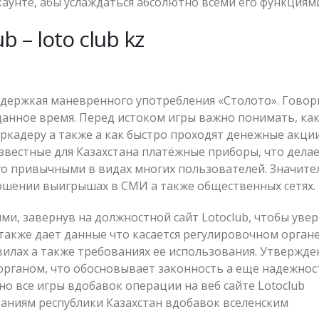
аунте, абы услаждаться абсолютно всеми его функциям
 – loto club kz
оддержкая маневренного употребления «Столото». Говор
в данное время. Перед истоком игры важно понимать, ка
ркадеру а также а как быстро проходят денежные акции
звестные для Казахстана платёжные приборы, что дела
о привычными в видах многих пользователей. Значит
ошении выигрышах в СМИ а также общественных сетях.
и, завернув на должностной сайт Lotoclub, чтобы увер
также дает данные что касается регулировочном органе
вилах а также требованиях ее использования. Утвержде
органом, что обосновывает законность а еще надежнос
о все игры вдобавок операции на веб сайте Lotoclub
аниям республики Казахстан вдобавок вселенским