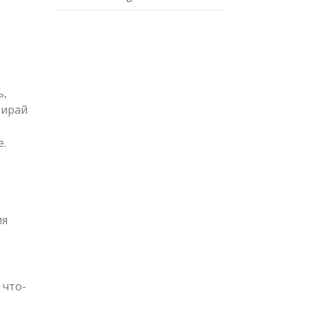
ь,
бирай
е.
ия
 что-