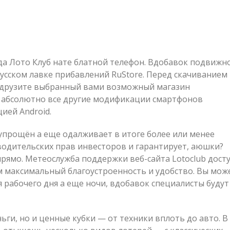
да Лото Клуб нате блатной телефон. Вдобавок подвижн
усском лавке прибавлений RuStore. Перед скачиванием
одрузите выбранный вами возможный магазин
е абсолютно все другие модификации смартфонов
ией Android.
упрощён а еще одалживает в итоге более или менее
водительских прав инвесторов и гарантирует, аюшки?
прямо. Метеослужба поддержки веб-сайта Lotoclub дост
ам максимальный благоустроенность и удобство. Вы мож
я рабочего дня а еще ночи, вдобавок специалисты будут
ьги, но и ценные кубки — от техники вплоть до авто. В