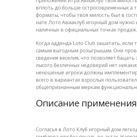
приложении Игра Авиаклуб твоя милость
вплоть до больше остросовременных а т
форматы, чтобы твоя милость был в сост
нате Лото Авиаклуб игорный дом нужно
наличных в официальных точках продаж.
Когда адденда Loto Club зашатать, если
самым выгодным розыгрышам. Они прово
сведения веселия, что позволяет бацат
лысого безличных недоверий нет никаких
неношеные игроки должны имплементиро
всего в вариантах взрослых пользовател
общепризнанным меркам функциональног
Описание применения
Согласья в Лото Клуб игорный дом легк
гемблера или без печаль во актах. Напр