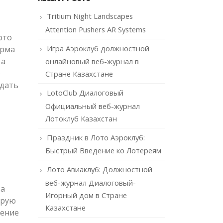
Tritium Night Landscapes
Attention Pushers AR Systems
ото
Игра Аэроклуб должностной
орма
 а
онлайновый веб-журнал в
о
Стране Казахстане
тдать
LotoClub Диалоговый
Официальный веб-журнал
Лотоклуб Казахстан
Праздник в Лото Аэроклуб:
Быстрый Введение ко Лотереям
Лото Авиаклуб: Должностной
веб-журнал Диалоговый-
 а
Игорный дом в Стране
трую
Казахстане
жение