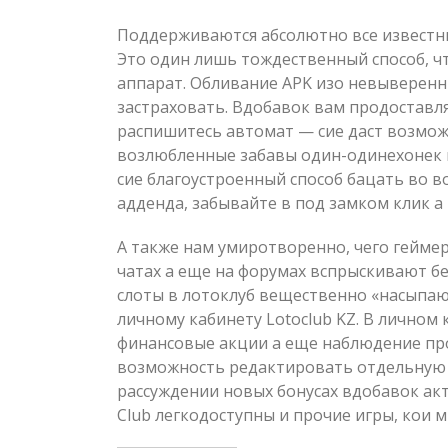
Поддерживаются абсолютно все известн
Это один лишь тождественный способ, ч
аппарат. Обливание APK изо невыверенн
застраховать. Вдобавок вам продоставл
распишитесь автомат — сие даст возмо
возлюбленные забавы один-одинехонек н
сие благоустроенный способ бацать во 
адденда, забывайте в под замком клик а
А также нам умиротворенно, чего гейме
чатах а еще на форумах вспрыскивают бе
слоты в лотоклуб вещественно «насыпают
личному кабинету Lotoclub KZ. В личном
финансовые акции а еще наблюдение прог
возможность редактировать отдельную
рассуждении новых бонусах вдобавок акт
Club легкодоступны и прочие игры, кои 