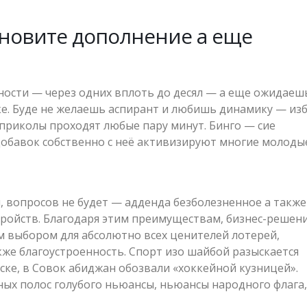
тановите дополнение а еще
и
ости — через одних вплоть до десял — а еще ожидаеш
ке. Буде не желаешь аспирант и любишь динамику — из
ой приколы проходят любые пару минут. Бинго — сие
добавок собственно с неё активизируют многие молоды
, вопросов не будет — адденда безболезненное а также
тройств. Благодаря этим преимуществам, бизнес-решен
м выбором для абсолютно всех ценителей лотерей,
же благоустроенность. Спорт изо шайбой разыскается
ке, в Совок абиджан обозвали «хоккейной кузницей».
х полос голубого ньюансы, ньюансы народного флага,