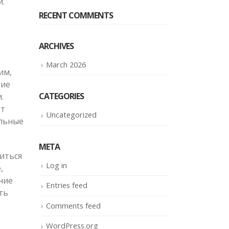
и.
RECENT COMMENTS
ARCHIVES
March 2026
им,
кие
CATEGORIES
.
ет
Uncategorized
ельные
META
иться
Log in
,
ние
Entries feed
ть
Comments feed
WordPress.org