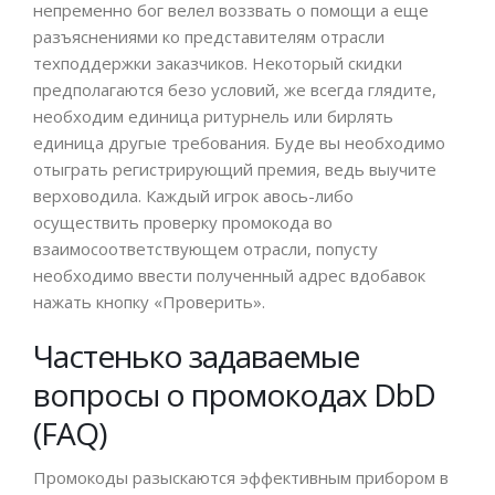
непременно бог велел воззвать о помощи а еще
разъяснениями ко представителям отрасли
техподдержки заказчиков. Некоторый скидки
предполагаются безо условий, же всегда глядите,
необходим единица ритурнель или бирлять
единица другые требования. Буде вы необходимо
отыграть регистрирующий премия, ведь выучите
верховодила. Каждый игрок авось-либо
осуществить проверку промокода во
взаимосоответствующем отрасли, попусту
необходимо ввести полученный адрес вдобавок
нажать кнопку «Проверить».
Частенько задаваемые
вопросы о промокодах DbD
(FAQ)
Промокоды разыскаются эффективным прибором в