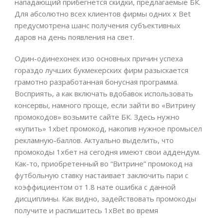
нападающий прибегнется скидки, предлагаемые БК.
Для абсолютно всех клиентов фирмы одних x Bet
предусмотрена шанс получения субъективных
даров на день появления на свет.
Один-одинехонек изо основных причин успеха
гораздо лучших букмекерских фирм разыскается
грамотно разработанная бонусная программа.
Восприять, а как включать вдобавок использовать
консервы, намного проще, если зайти во «Витрину
промокодов» возьмите сайте БК. Здесь нужно
«купить» 1xbet промокод, накопив нужное промысел
рекламную-баллов. Актуально выделить, что
промокоды 1хбет на сегодня имеют свои аддендум.
Как-то, приобретенный во “Витрине” промокод на
футбольную ставку настаивает заключить пари с
коэффициентом от 1.8 нате ошибка с данной
дисциплины. Как видно, задействовать промокоды
получите и распишитесь 1xBet во время