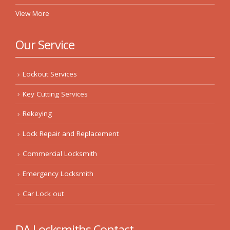
View More
Our Service
Lockout Services
Key Cutting Services
Rekeying
Lock Repair and Replacement
Commercial Locksmith
Emergency Locksmith
Car Lock out
DA Locksmiths Contact