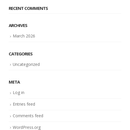
RECENT COMMENTS
ARCHIVES
March 2026
CATEGORIES
Uncategorized
META
Log in
Entries feed
Comments feed
WordPress.org