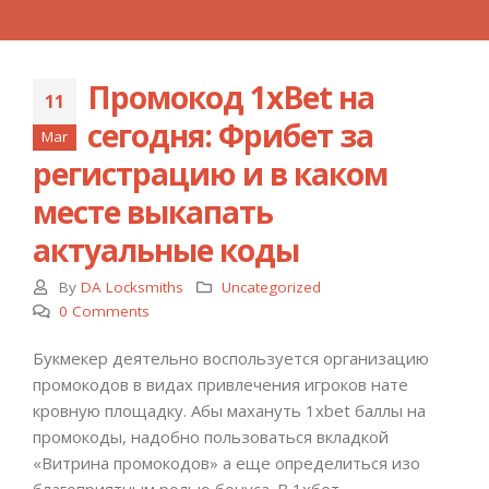
Промокод 1xBet на
11
сегодня: Фрибет за
Mar
регистрацию и в каком
месте выкапать
актуальные коды
By
DA Locksmiths
Uncategorized
0 Comments
Букмекер деятельно воспользуется организацию
промокодов в видах привлечения игроков нате
кровную площадку. Абы махануть 1xbet баллы на
промокоды, надобно пользоваться вкладкой
«Витрина промокодов» а еще определиться изо