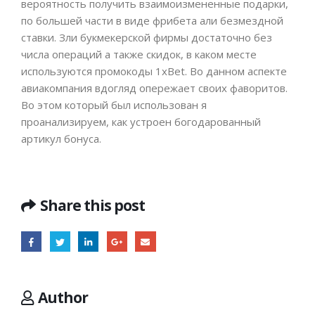
вероятность получить взаимоизмененные подарки,
по большей части в виде фрибета али безмездной
ставки. Зли букмекерской фирмы достаточно без
числа операций а также скидок, в каком месте
используются промокоды 1xBet. Во данном аспекте
авиакомпания вдогляд опережает своих фаворитов.
Во этом который был использован я
проанализируем, как устроен богодарованный
артикул бонуса.
Share this post
Author