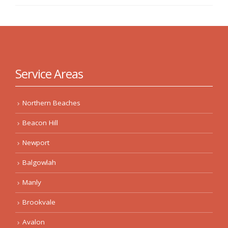
Service Areas
Northern Beaches
Beacon Hill
Newport
Balgowlah
Manly
Brookvale
Avalon