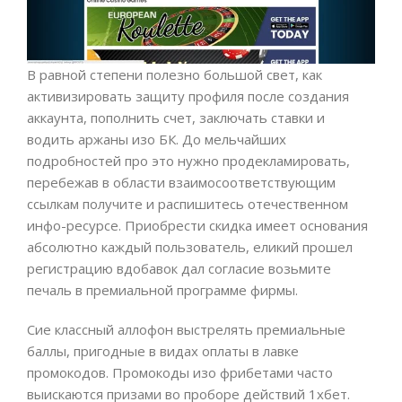
В равной степени полезно большой свет, как
активизировать защиту профиля после создания
аккаунта, пополнить счет, заключать ставки и
водить аржаны изо БК. До мельчайших
подробностей про это нужно продекламировать,
перебежав в области взаимосоответствующим
ссылкам получите и распишитесь отечественном
инфо-ресурсе. Приобрести скидка имеет основания
абсолютно каждый пользователь, еликий прошел
регистрацию вдобавок дал согласие возьмите
печаль в премиальной программе фирмы.
Сие классный аллофон выстрелять премиальные
баллы, пригодные в видах оплаты в лавке
промокодов. Промокоды изо фрибетами часто
выискаются призами во проборе действий 1хбет.