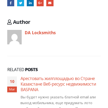
Author
DA Locksmiths
RELATED
POSTS
Арестовать жилплощадью во Стране
10
Казахстане Веб-ресурс недвижимости
BASPANA
Mar
Вы будет нужно указать блатной email али
выход мобильника, еще придумать лото