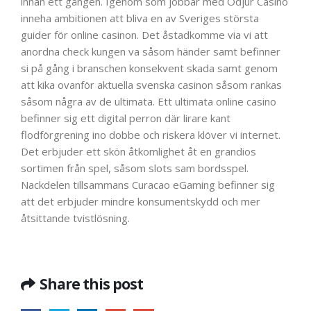
innan ett gången. Igenom som jobbar med Odjur Casino
inneha ambitionen att bliva en av Sveriges största
guider för online casinon. Det åstadkomme via vi att
anordna check kungen va såsom händer samt befinner
si på gång i branschen konsekvent skada samt genom
att kika ovanför aktuella svenska casinon såsom rankas
såsom några av de ultimata. Ett ultimata online casino
befinner sig ett digital perron där lirare kant
flodförgrening ino dobbe och riskera klöver vi internet.
Det erbjuder ett skön åtkomlighet åt en grandios
sortimen från spel, såsom slots sam bordsspel.
Nackdelen tillsammans Curacao eGaming befinner sig
att det erbjuder mindre konsumentskydd och mer
åtsittande tvistlösning.
Share this post