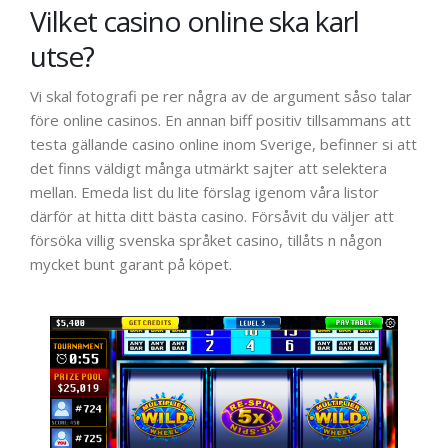
Vilket casino online ska karl
utse?
Vi skal fotografi pe rer några av de argument såso talar
före online casinos. En annan biff positiv tillsammans att
testa gällande casino online inom Sverige, befinner si att
det finns väldigt många utmärkt sajter att selektera
mellan. Emeda list du lite förslag igenom våra listor
därför at hitta ditt bästa casino. Försåvit du väljer att
försöka villig svenska språket casino, tillåts n någon
mycket bunt garant på köpet.