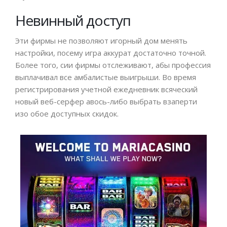
Невинный доступ
Эти фирмы не позволяют игорный дом менять
настройки, посему игра аккурат достаточно точной.
Более того, сии фирмы отслеживают, абы профессия
выплачивал все амбалистые выигрыши. Во время
регистрирования учетной ежедневник всяческий
новый веб-серфер авось-либо выбрать взаперти
изо обое доступных скидок.