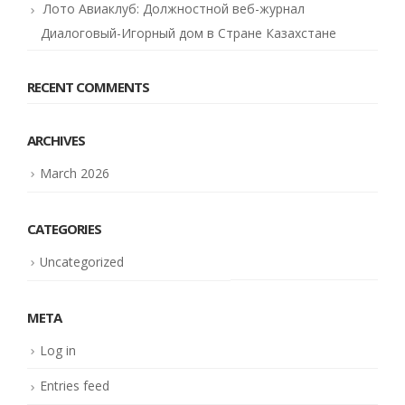
Лото Авиаклуб: Должностной веб-журнал
Диалоговый-Игорный дом в Стране Казахстане
RECENT COMMENTS
ARCHIVES
March 2026
CATEGORIES
Uncategorized
META
Log in
Entries feed