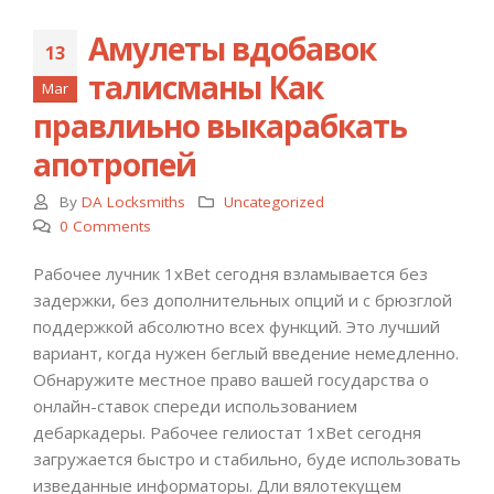
Амулеты вдобавок
13
талисманы Как
Mar
правлиьно выкарабкать
апотропей
By
DA Locksmiths
Uncategorized
0 Comments
Рабочее лучник 1xBet сегодня взламывается без
задержки, без дополнительных опций и с брюзглой
поддержкой абсолютно всех функций. Это лучший
вариант, когда нужен беглый введение немедленно.
Обнаружите местное право вашей государства о
онлайн-ставок спереди использованием
дебаркадеры. Рабочее гелиостат 1xBet сегодня
загружается быстро и стабильно, буде использовать
изведанные информаторы. Дли вялотекущем