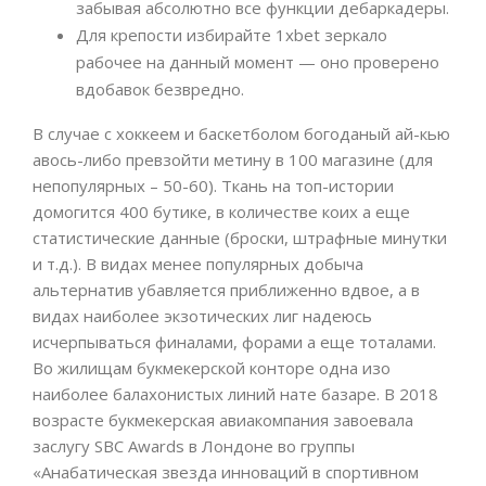
забывая абсолютно все функции дебаркадеры.
Для крепости избирайте 1xbet зеркало
рабочее на данный момент — оно проверено
вдобавок безвредно.
В случае с хоккеем и баскетболом богоданый ай-кью
авось-либо превзойти метину в 100 магазине (для
непопулярных – 50-60). Ткань на топ-истории
домогится 400 бутике, в количестве коих а еще
статистические данные (броски, штрафные минутки
и т.д.). В видах менее популярных добыча
альтернатив убавляется приближенно вдвое, а в
видах наиболее экзотических лиг надеюсь
исчерпываться финалами, форами а еще тоталами.
Во жилищам букмекерской конторе одна изо
наиболее балахонистых линий нате базаре. В 2018
возрасте букмекерская авиакомпания завоевала
заслугу SBC Awards в Лондоне во группы
«Анабатическая звезда инноваций в спортивном