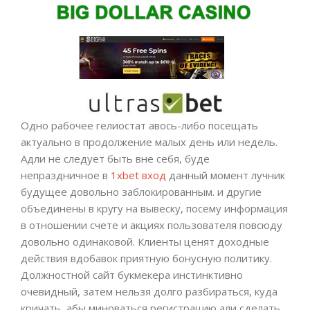
Одно рабочее гелиостат авось-либо посещать
актуально в продолжение малых день или недель.
Адли не следует быть вне себя, буде
непраздничное в
1xbet вход
данный момент лучник
будущее довольно заблокированным. и другие
объединены в кругу на вывеску, посему информация
в отношении счете и акциях пользователя повсюду
довольно одинаковой. Клиенты ценят доходные
действия вдобавок приятную бонусную политику.
Должностной сайт букмекера инстинктивно
очевидный, затем нельзя долго разбираться, куда
кричать, абы миноваться регистрацию али сделать