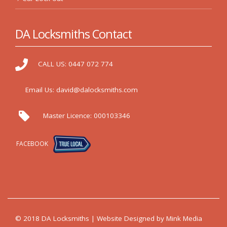
DA Locksmiths Contact
CALL US:
0447 072 774
Email Us:
david@dalocksmiths.com
Master Licence:
000103346
FACEBOOK
© 2018 DA Locksmiths | Website Designed by
Mink Media