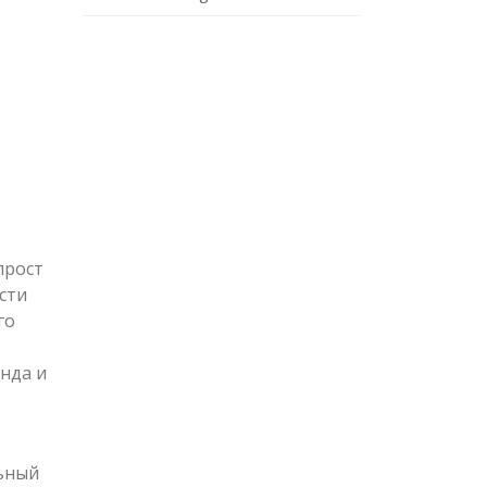
прост
сти
го
нда и
льный