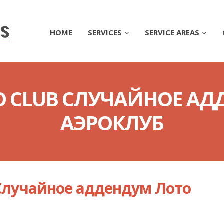
HOME
SERVICES
SERVICE AREAS
O CLUB СЛУЧАЙНОЕ А
АЭРОКЛУБ
 Случайное аддендум Лото