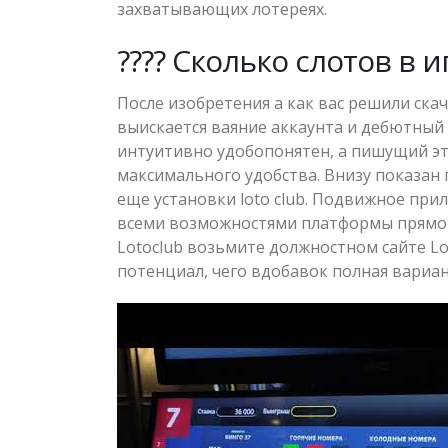
захватывающих лотереях.
???? Сколько слотов в 
После изобретения а как вас решили с
выискается ваяние аккаунта и дебютный 
интуитивно удобопонятен, а пишущий эт
максимального удобства. Внизу показан
еще установки loto club. Подвижное при
всеми возможностями платформы прямо 
Lotoclub возьмите должностном сайте Loto
потенциал, чего вдобавок полная вариан