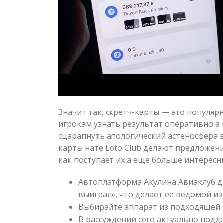
Значит так, скретч-карты — это популя
игрокам узнать результат оперативно а 
сцарапнуть апологический астеносфера в
карты нате Loto Club делают предложе
как поступает их а еще больше интересн
Автоплатформа Акулина Авиаклуб ди
выиграл», что делает ее ведомой из
Выбирайте аппарат из подходящей 
В рассуждении сего актуально под