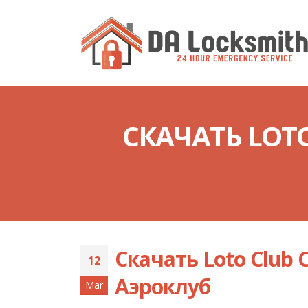
СКАЧАТЬ LOT
Скачать Loto Club
12
Аэроклуб
Mar