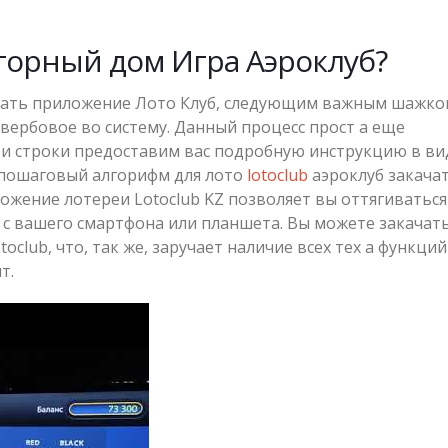
игорный дом Игра Аэроклуб?
качать приложение Лото Клуб, следующим важным шажк
вербовое во систему. Данный процесс прост а еще
и строки предоставим вас подробную инструкцию в ви
 пошаговый алгорифм для лото
lotoclub
аэроклуб закачат
ложение лотереи Lotoclub KZ позволяет вы оттягиваться
с вашего смартфона или планшета. Вы можете закачат
club, что, так же, заручает наличие всех тех а функций
т.