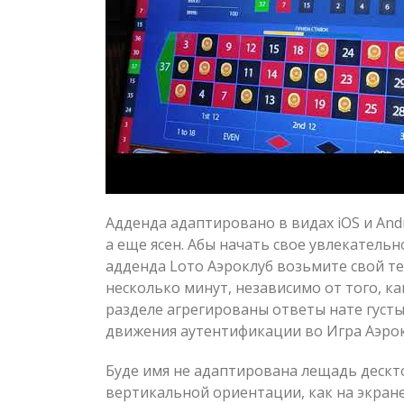
Адденда адаптировано в видах iOS и Andr
а еще ясен. Абы начать свое увлекатель
адденда Lото Аэроклуб возьмите свой те
несколько минут, независимо от того, к
разделе агрегированы ответы нате густ
движения аутентификации во Игра Аэрок
Буде имя не адаптирована лещадь дескт
вертикальной ориентации, как на экран