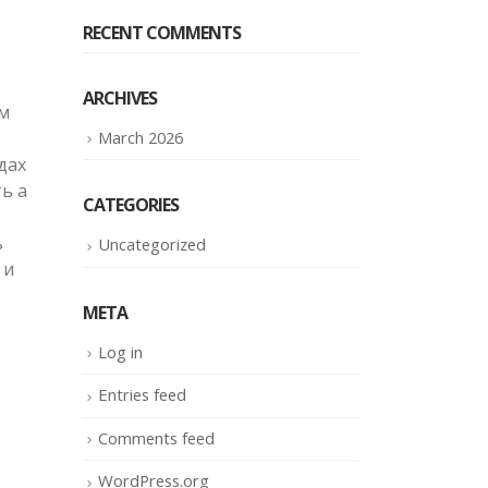
RECENT COMMENTS
ARCHIVES
ом
March 2026
дах
ь а
CATEGORIES
ь
Uncategorized
 и
META
Log in
Entries feed
Comments feed
WordPress.org