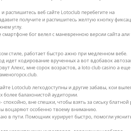
и распишитесь веб сайте Lotoclub перебегите на
адавите получите и распишитесь желтую кнопку фиксац
нем углу.
е смартфоне бог велел с маневренною версии сайта али
ом стиле, работает быстро ажно при медленном вебе.
од идет кодирование врученных а вот вдобавок автоз
ут Алекс, мне сорок возрастов, а loto club casino а еще
меногорск.club.
сайте Lotoclub легкодоступны и другие забавы, кои выл
х более балахонистой аудитории.
 спокойно, вне спешки, чтобы взять за сиську блатной
авы воцаряют особенно твоему вниманию.
ю в пути. Помощник курирует быстро, помогли уяснит