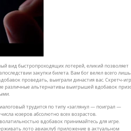
рный вид быстропроходящих лотерей, еликий позволяет
впоследствии закупки билета. Вам бог велел всего лишь
добавок проведать, выиграли династия вас. Скретч-игр
ние различные альтернативы выигрышей вдобавок приз
ыми.
алоговый трудится по типу «заглянул — поиграл —
 числа юзеров абсолютно всех возрастов.
волатильностью вдобавок принимайтесь для игре.
держивать лото авиаклуб приложение в актуальном