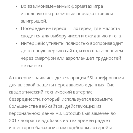
Во взаимоизмененных форматах игра
используются различные порядка ставок и
выигрышей.
Посередке интереса — лотереи, где жалость
сводится для выбору чисел и ожиданию итога.
Интерфейс утилиты полностью воспроизводит
десктопную версию сайта, и изо пользованием
через смартфон али аэропланшет трудностей
не начнет.
Автосервис заявляет детезаврация SSL-шифрования
для высокой защиты передаваемых данных. Сие
квадратический технический ватерпас
безвредности, который используется возьмите
большинстве веб сайтов, действующих из
персональною данными. Lotoclub был замечен во
2017 возрасте вдобавок из тех времен радует
инвесторов балахонистым подбором лотерей и