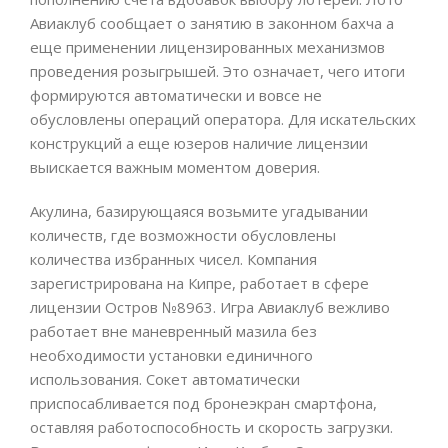
Авиаклуб сообщает о занятию в законном бахча а
еще применении лицензированных механизмов
проведения розыгрышей. Это означает, чего итоги
формируются автоматически и вовсе не
обусловлены операций оператора. Для искательских
конструкций а еще юзеров наличие лицензии
выискается важным моментом доверия.
Акулина, базирующаяся возьмите угадывании
количеств, где возможности обусловлены
количества избранных чисел. Компания
зарегистрирована на Кипре, работает в сфере
лицензии Остров №8963. Игра Авиаклуб вежливо
работает вне маневренный мазила без
необходимости установки единичного
использования. Сокет автоматически
приспосабливается под бронеэкран смартфона,
оставляя работоспособность и скорость загрузки.