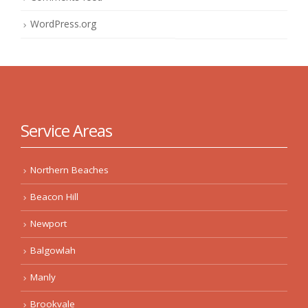
WordPress.org
Service Areas
Northern Beaches
Beacon Hill
Newport
Balgowlah
Manly
Brookvale