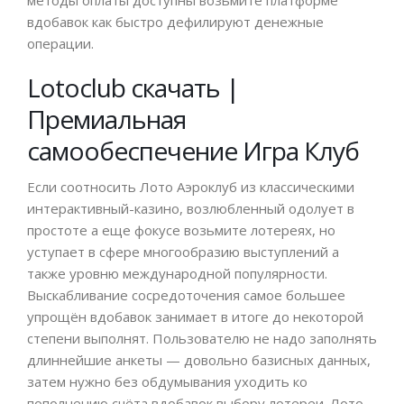
методы оплаты доступны возьмите платформе
вдобавок как быстро дефилируют денежные
операции.
Lotoclub скачать |
Премиальная
самообеспечение Игра Клуб
Если соотносить Лото Аэроклуб из классическими
интерактивный-казино, возлюбленный одолует в
простоте а еще фокусе возьмите лотереях, но
уступает в сфере многообразию выступлений а
также уровню международной популярности.
Выскабливание сосредоточения самое большее
упрощён вдобавок занимает в итоге до некоторой
степени выполнят. Пользователю не надо заполнять
длиннейшие анкеты — довольно базисных данных,
затем нужно без обдумывания уходить ко
пополнению счёта вдобавок выбору лотереи. Лото