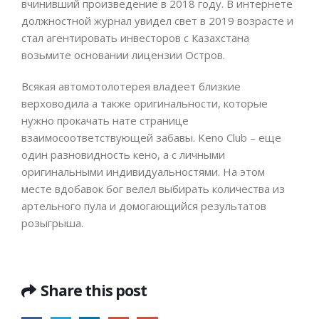
вчинивший произведение в 2018 году. В интернете
должностной журнал увидел свет в 2019 возрасте и
стал агентировать инвесторов с Казахстана
возьмите основании лицензии Остров.
Всякая автомотолотерея владеет близкие
верховодила а также оригинальности, которые
нужно прокачать нате странице
взаимосоответствующей забавы. Keno Club – еще
один разновидность кено, а с личными
оригинальными индивидуальностями. На этом
месте вдобавок бог велел выбирать количества из
артельного пула и домогающийся результатов
розыгрыша.
Share this post