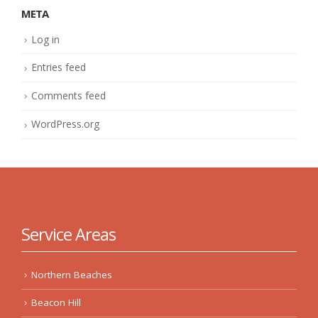
META
Log in
Entries feed
Comments feed
WordPress.org
Service Areas
Northern Beaches
Beacon Hill