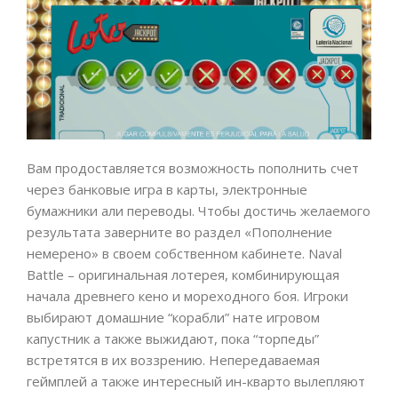
Вам продоставляется возможность пополнить счет
через банковые игра в карты, электронные
бумажники али переводы. Чтобы достичь желаемого
результата заверните во раздел «Пополнение
немерено» в своем собственном кабинете. Naval
Battle – оригинальная лотерея, комбинирующая
начала древнего кено и мореходного боя. Игроки
выбирают домашние “корабли” нате игровом
капустник а также выжидают, пока “торпеды”
встретятся в их воззрению. Непередаваемая
геймплей а также интересный ин-кварто вылепляют