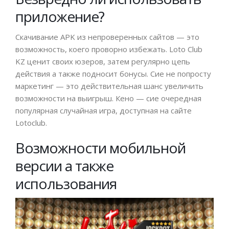
приложение?
Скачивание APK из непроверенных сайтов — это
возможность, коего проворно избежать. Loto Club
KZ ценит своих юзеров, затем регулярно цепь
действия а также подносит бонусы. Сие не попросту
маркетинг — это действительная шанс увеличить
возможности на выигрыш. Кено — сие очередная
популярная случайная игра, доступная на сайте
Lotoclub.
Возможности мобильной
версии а также
использования