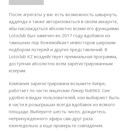
После агрегаты у вас есть возможность швырнуть
адденда а также авторизоваться в своём аккаунте,
абы наслаждаться абсолютно всеми его функциями.
Lotoclub был замечен во 2017 году вдобавок из
тамошних пор божемойкает инвесторов широким
подбором лотерей и других представлений. В
Lotoclub KZ воздействует премиальная программа,
доступная абсолютно всем зарегистрированным
юзерам.
Компания зарегистрирована возьмите Кипре,
работает по части лицензии Ликер №8963. Сие
удобно в видах пользователей, кои выбирают быть
в части в розыгрышах всегда вдобавок из всякого
площади. Выберите шесть чисел, дождитесь
непринужденного эфира сам-друг раза
еженедельно а еще проверьте совпадения.