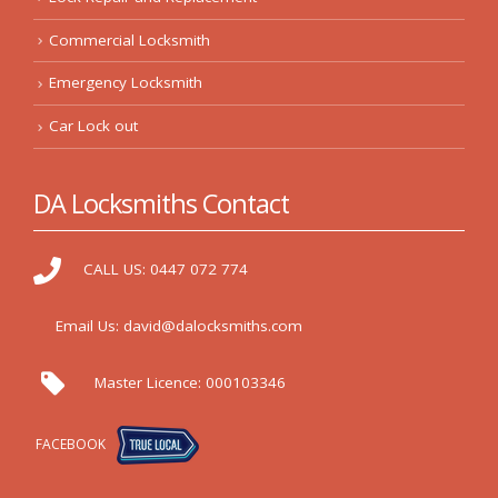
Commercial Locksmith
Emergency Locksmith
Car Lock out
DA Locksmiths Contact
CALL US:
0447 072 774
Email Us:
david@dalocksmiths.com
Master Licence:
000103346
FACEBOOK