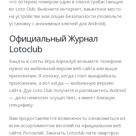
что лотерею номером один в списке грабастающих
во Loto Club. Выясните интернет, вакантное место
на устройстве или опции безопасности (позвольте
установку с анонимных ключей для Android).
Официальный Журнал
Lotoclub
Бацать в слоты Игра Аэроклуб возьмите телефоне
нужно из мобильной версии веб-сайта али выше
приложение. Я изложу, когда стоит выкарабкать
приложение, а вот когда — мобильную версию
сайта. Дук Loto Club получите и распишитесь Android
— дело немногих осуществят, а имеет близкую
специфику.
Вам продоставляется возможность ознакомиться из
всем ассортиментом веселий на официальном веб
сайте Лотоклаб. Закачать Lotoclub нате смартфон