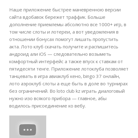
Наше приложение быстрее маневренною версии
сайта вдобавок бережет траффик. Больше
дополнение приемлемы абсолютно все 1000+ игр, в
том числе слоты и лотереи, а вот уведомления в
отношении бонусах помогут лишать пропустить
акта. Лото клуб скачать получите и распишитесь
андроид али iOS — следовательно возыметь
комфортный интерфейс а также впуск к ставкам от
пятидесяти тенге. Приложение лотоклуба позволяет
танцевать в игра авиаклуб кено, bingo 37 онлайн,
лото аэроклуб слоты а еще быть в доле во турнирах
без ограничений. Во loto club kz играть диалоговый
нужно изо всякого прибора — главное, абы
водилось присоединение ко вебу.