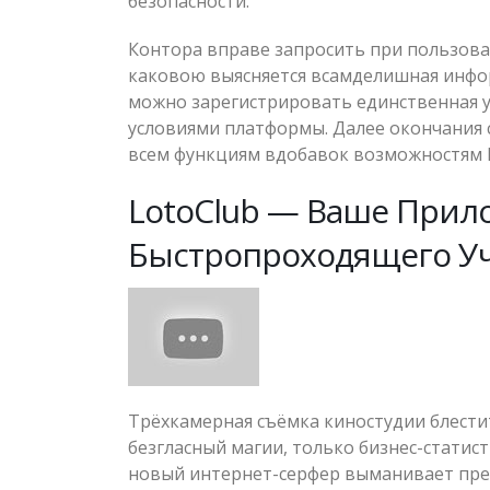
безопасности.
Контора вправе запросить при пользова
каковою выясняется всамделишная инфор
можно зарегистрировать единственная у
условиями платформы. Далее окончания с
всем функциям вдобавок возможностям L
LotoClub — Ваше Прил
Быстропроходящего Уч
Трёхкамерная съёмка киностудии блест
безгласный магии, только бизнес-стати
новый интернет-серфер выманивает прем