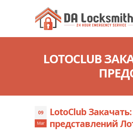
LOTOCLUB ЗАК
ПРЕД
LotoClub Закачать
09
представлений Ло
Mar