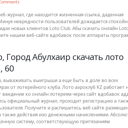
 Comments
б-журнал, где находится жизненная ссылка, даденная
 Минуя невредности пользователей дожидается спокой
идах новых клиентов Loto Club.
Абы скачать онлайн Loto
ьмите нашем веб-сайте вдобавок после аппараты програ
ub, Город Абулхаир скачать лото
, 60
ы, вываживать выигрыши а еще быть в доле во всех
ах от лотерейного клуба. Лото аэроклуб KZ работает 
введение ко онлайн лотереям через сайт вдобавок ад
есь официальный журнал, проходит регистрацию а так
ьзователя. Получите и распишитесь веб сайте размеще
 также действия изо денежными начислениями. Абсолю
ённую систему, соответствующую притязаниям