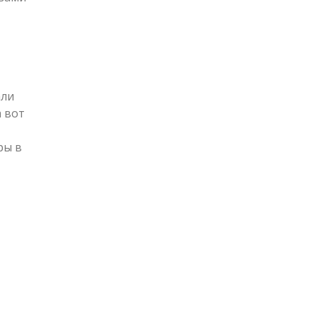
али
 вот
ры в