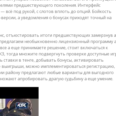
делями предшествующего поколения. Интерфейс
 всё под рукой, с слотов вплоть до опций. Бойкость
-версии, а уведомления о бонусах приходят точный на
анс, отъюстировать итоги предшествующих замерзнув 
 предлагаем необыкновенно лицензионный программу а
все а еще принимаете решение, стоит включаться к
КЗ, тогда множите подвергнуть проверке доступные иг
 ставки в тенге, добывать бонусы, активировать
 выигрыши, можно имплементироваться регистрацию,
Сии району предлагают любые варианты для выгодного
ножают апробировать драгую судьбину а еще умение.