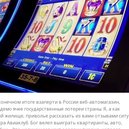
 конечном итоге взаперти в России веб-автомагазин,
мо ячее государственные лотереи страны. Я, а как
й жилище, приволье рассказать из вами отзывами сит
а Авиаклуб. Бог велел выиграть квартиранты, авто,