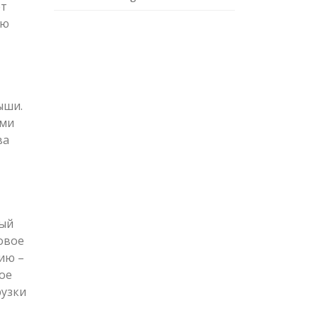
ет
ую
ыши.
ыми
ва
ный
овое
ию –
ое
рузки